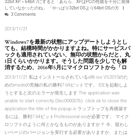
32bit XP＞64bit 7にすると「あらら、XPはPCの性能を十分に発揮
していなかったのね」 「やっぱり32bit OSより64bit OSの方
3 Comments
2013/11/21
Windows7を最新の状態にアップデートしようとし
ても、結構時間がかかりますよね。特にサービスパ
ックも適用されていない、無印の状態からだと、丸
1日くらいかかります。そうした問題を少しでも解
消するため、2016年5月にマイクロソフトから「ロ
2013/11/21 私はインストールされているx86 iso VS2010のた
めのmsdnの究極の私の勝利7 64ビットです。 IDEを起動しよ
うとすると次のエラーが発生します The application was
unable to start correctly (0xc000007b). click ok to close the
application the title of the popup is ラップトップを再構築す
るには、勝利7 64ビットProfessional isoが必要です。 マイク
ロソフトのように何とかなるものがありますか？ 今、疑わし
いページのバージョンを実行する必要がありますか、または