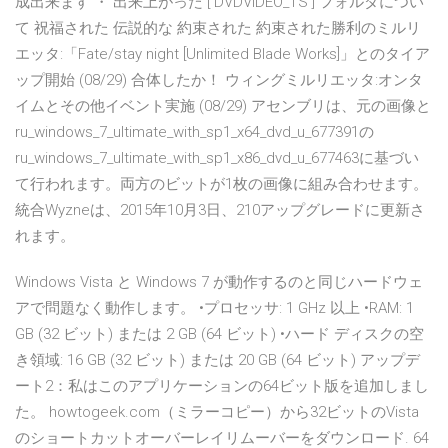
成出来ます ・ 出来上がった [ DVDVIDEO_TS ] フォルダについ
て 祝福された 伝説的な 約束された 約束された勝利のミルリ
エッタ:「Fate/stay night [Unlimited Blade Works]」とのタイア
ップ開始 (08/29) 合体したか！ ウィングミルリエッタ:オンタ
イムとその他イベント実施 (08/29) アセンブリは、元の画像と
ru_windows_7_ultimate_with_sp1_x64_dvd_u_677391の
ru_windows_7_ultimate_with_sp1_x86_dvd_u_677463に基づい
て行われます。両方のビットが1枚の画像に組み合わせます。
統合Wyzneは、2015年10月3日、210アップグレードに更新さ
れます。
Windows Vista と Windows 7 が動作するのと同じハードウェ
アで問題なく動作します。 •プロセッサ: 1 GHz 以上 •RAM: 1
GB (32 ビット) または 2 GB (64 ビット) •ハード ディスクの空
き領域: 16 GB (32 ビット) または 20 GB (64 ビット) アップデ
ート2：私はこのアプリケーションの64ビット版を追加しまし
た。 howtogeek.com（ミラーコピー）から32ビットのVista
のショートカットオーバーレイリムーバーをダウンロード. 64