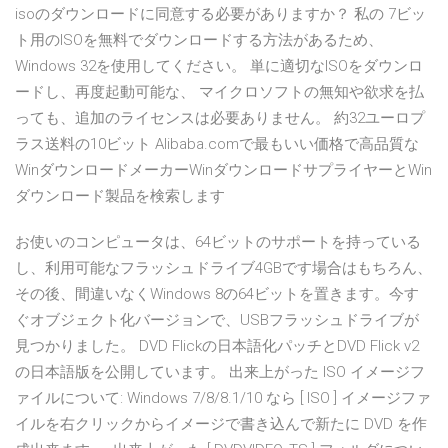
isoのダウンロードに同意する必要がありますか？ 私の 7ビッ
ト用のISOを無料でダウンロードする方法があるため、
Windows 32を使用してください。 単に適切なISOをダウンロ
ードし、再度起動可能な、 マイクロソフトの無知や欲求を払
っても、追加のライセンスは必要ありません。 約32ユーロプ
ラス送料の10ビット Alibaba.comで最もいい価格で高品質な
WinダウンロードメーカーWinダウンロードサプライヤーとWin
ダウンロード製品を検索します
お使いのコンピュータは、64ビットのサポートを持っている
し、利用可能なフラッシュドライブ4GBです場合はもちろん、
その後、間違いなくWindows 8の64ビットを置きます。今す
ぐオブジェクト化バージョンで、USBフラッシュドライブが
見つかりました。 DVD Flickの日本語化パッチとDVD Flick v2
の日本語版を公開しています。 出来上がった ISO イメージフ
ァイルについて: Windows 7/8/8.1/10 なら [ ISO ] イメージファ
イルを右クリックからイメージで書き込んで新たに DVD を作