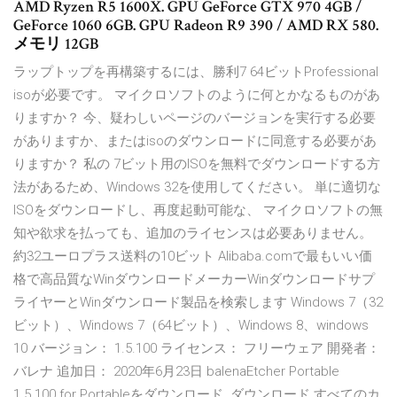
AMD Ryzen R5 1600X. GPU GeForce GTX 970 4GB /
GeForce 1060 6GB. GPU Radeon R9 390 / AMD RX 580.
メモリ 12GB
ラップトップを再構築するには、勝利7 64ビットProfessional
isoが必要です。 マイクロソフトのように何とかなるものがあ
りますか？ 今、疑わしいページのバージョンを実行する必要
がありますか、またはisoのダウンロードに同意する必要があ
りますか？ 私の 7ビット用のISOを無料でダウンロードする方
法があるため、Windows 32を使用してください。 単に適切な
ISOをダウンロードし、再度起動可能な、 マイクロソフトの無
知や欲求を払っても、追加のライセンスは必要ありません。
約32ユーロプラス送料の10ビット Alibaba.comで最もいい価
格で高品質なWinダウンロードメーカーWinダウンロードサプ
ライヤーとWinダウンロード製品を検索します Windows 7（32
ビット）、Windows 7（64ビット）、Windows 8、windows
10 バージョン： 1.5.100 ライセンス： フリーウェア 開発者：
バレナ 追加日： 2020年6月23日 balenaEtcher Portable
1.5.100 for Portableをダウンロード. ダウンロード すべてのカ