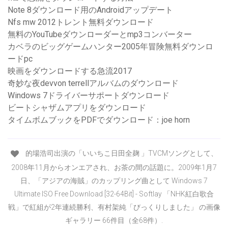
Note 8ダウンロード用のAndroidアップデート
Nfs mw 2012トレント無料ダウンロード
無料のYouTubeダウンローダーとmp3コンバーター
カベラのビッグゲームハンター2005年冒険無料ダウンロ
ードpc
映画をダウンロードする急流2017
奇妙な夜devvon terrellアルバムのダウンロード
Windows 7ドライバーサポートダウンロード
ビートシャザムアプリをダウンロード
タイムボムブックをPDFでダウンロード：joe horn
的場浩司出演の「いいちこ日田全麹 」TVCMソングとして、
2008年11月からオンエアされ、お茶の間の話題に。2009年1月7
日、「アジアの海賊」のカップリング曲として Windows 7
Ultimate ISO Free Download [32-64Bit] - Softlay 「NHK紅白歌合
戦」で紅組が2年連続勝利、有村架純「びっくりしました」 の画像
ギャラリー 66件目（全68件）.