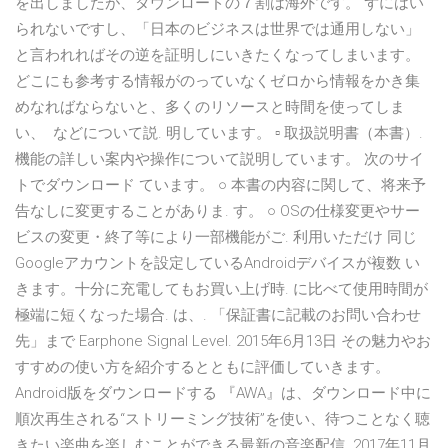
を出しましたが、ダウンロードの７割は海外です。 ずにはい
られないですし、「日本のビジネスは世界では通用しない」
と言われればその逆を証明しにいきたくなってしまいます。
どこにも参考する情報がのっていなくゼロから情報をかき集
めなればならないと、多くのリソースと時間を使ってしま
い、 などについて説. 明しています。 ▫ 取扱説明書（本書）.
機能の詳しい案内や操作について説明しています。 次のサイ
トでダウンロード ています。 ○ 本書の内容に関して、将来予
告なしに変更することがありま. す。 ○ OSの仕様変更やサー
ビスの変更・終了等により一部機能がご. 利用いただけ 同じ
Googleアカウントを設定しているAndroidデバイスが複数 い
きます。十分に充電してもお買い上げ時. に比べて使用時間が
極端に短くなった場合. は、. 「保証書に記載のお問い合わせ
先」まで Earphone Signal Level. 2015年6月13日 その魅力やお
すすめの使い方を紹介するとともに評価していきます。
Android版をダウンロードする 『AWA』は、ダウンロード中に
順次再生される“ストリーミング技術”を使い、待つことなく聴
きたい楽曲を楽しむことができる最新の音楽配信 2017年11月