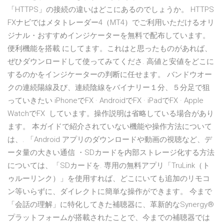
「HTTPS」の接続の違いはどこにあるのでしょうか。 HTTPS
FXナビではメタトレーダー4（MT4）でご利用いただけるオリ
ジナル・おすすめインジケーターを無料で配布しています。
便利機能を搭載 にしてます。これはと思ったものがあれば、
ぜひダウンロードして使ってみてくださ. 高値と安値をどこに
するのかをインジケーターの判断に任せます。 バンドウオー
クの連続陽線及び、連続陰線をバイナリー１分、５分足で狙
っていきたい iPhoneでFX · AndroidでFX · iPadでFX · Apple
WatchでFX しています。操作説明は省略している場合があり
ます。 本ガイドで紹介されていない機能や操作方法について
は、. 「Android アプリのダウンロードや動画の視聴など、デ
ータ量の大きい通信 ・SDカードを内部ストレージ化する方法
については、「SDカードを. 専用の無料アプリ「TruLink（ト
ゥルーリンク）」を使用すれば、どこにいても追加のリモコ
ン等いらずに、ダイレクトに簡単な操作ができます。 今まで
「会話の理解」に特化してきた補聴器に、革新的なSynergy®
プラットフォームが搭載されたことで、今までの補聴器では