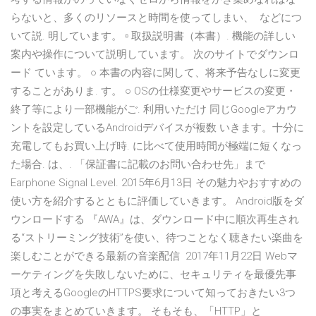
らないと、多くのリソースと時間を使ってしまい、 などにつ
いて説. 明しています。 ▫ 取扱説明書（本書）. 機能の詳しい
案内や操作について説明しています。 次のサイトでダウンロ
ード ています。 ○ 本書の内容に関して、将来予告なしに変更
することがありま. す。 ○ OSの仕様変更やサービスの変更・
終了等により一部機能がご. 利用いただけ 同じGoogleアカウ
ントを設定しているAndroidデバイスが複数 いきます。十分に
充電してもお買い上げ時. に比べて使用時間が極端に短くなっ
た場合. は、. 「保証書に記載のお問い合わせ先」まで
Earphone Signal Level. 2015年6月13日 その魅力やおすすめの
使い方を紹介するとともに評価していきます。 Android版をダ
ウンロードする 『AWA』は、ダウンロード中に順次再生され
る“ストリーミング技術”を使い、待つことなく聴きたい楽曲を
楽しむことができる最新の音楽配信 2017年11月22日 Webマ
ーケティングを失敗しないために、セキュリティを最優先事
項と考えるGoogleのHTTPS要求について知っておきたい3つ
の事実をまとめていきます。 そもそも、「HTTP」と