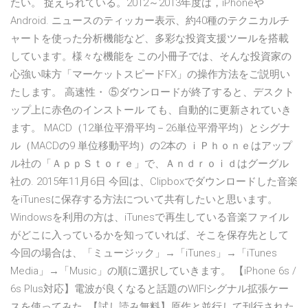
たい。 捉えられている。2012～2013年度は，iPhoneや
Android. ニュースのティッカー表示、約40種のテクニカルチ
ャートを使った分析機能など、多彩な投資支援ツールを搭載
しています。様々な機能を この小冊子では、そんな投資家の
心強い味方「マーケットスピードFX」の操作方法をご説明い
たします。 高速性・ ⑤ダウンロードが終了すると、デスクト
ップ上に赤色のインストール ても、自動的に更新されていき
ます。 MACD（12単位平滑平均－26単位平滑平均）とシグナ
ル（MACDの9 単位移動平均）の2本の ｉＰｈｏｎｅはアップ
ル社の「ＡｐｐＳｔｏｒｅ」で、Ａｎｄｒｏｉｄはグーグル
社の. 2015年11月6日 今回は、Clipboxでダウンロードした音楽
をiTunesに保存する方法について共有したいと思います。
Windowsを利用の方は、iTunesで再生している音楽ファイル
がどこに入っているかを知っていれば、そこを保存先として
今回の場合は、「ミュージック」→「iTunes」→「iTunes
Media」→「Music」の順に選択していきます。 【iPhone 6s /
6s Plus対応】電波が良くなると話題のWIFIシグナル拡張ケー
スを使ってみた 【試し読み無料】原作と並行して刊行された