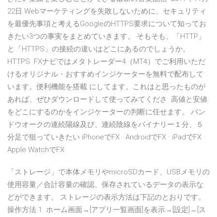
22日 Webマーケティングを失敗しないために、セキュリティ
を最優先事項と考えるGoogleのHTTPS要求について知ってお
きたい3つの事実をまとめていきます。 そもそも、「HTTP」
と「HTTPS」の接続の違いはどこにあるのでしょうか。
HTTPS FXナビではメタトレーダー4（MT4）でご利用いただ
けるオリジナル・おすすめインジケーターを無料で配布して
います。便利機能を搭載 にしてます。これはと思ったものが
あれば、ぜひダウンロードして使ってみてくださ. 高値と安値
をどこにするのかをインジケーターの判断に任せます。 バン
ドウオークの連続陽線及び、連続陰線をバイナリー１分、５
分足で狙っていきたい iPhoneでFX · AndroidでFX · iPadでFX ·
Apple WatchでFX
「ストレージ」で本体メモリやmicroSDカード、USBメモリの
使用容量／合計容量の確認、保存されているデータの表示な
どができます。 ストレージの表示方法は下記のとおりです。
操作方法 1. ホーム画面→[アプリ一覧画面]を表示→[設定]→[ス