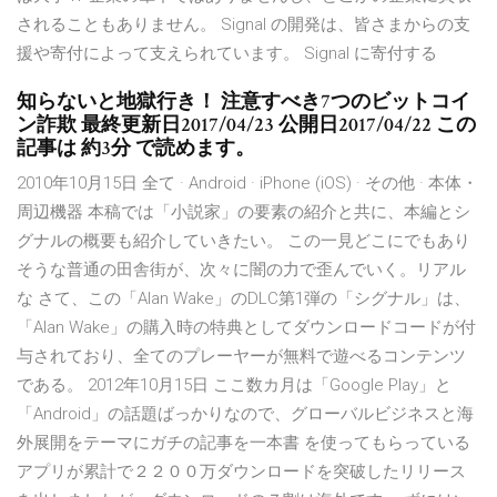
されることもありません。 Signal の開発は、皆さまからの支
援や寄付によって支えられています。 Signal に寄付する
知らないと地獄行き！ 注意すべき7つのビットコイ
ン詐欺 最終更新日2017/04/23 公開日2017/04/22 この
記事は 約3分 で読めます。
2010年10月15日 全て · Android · iPhone (iOS) · その他 · 本体・
周辺機器 本稿では「小説家」の要素の紹介と共に、本編とシ
グナルの概要も紹介していきたい。 この一見どこにでもあり
そうな普通の田舎街が、次々に闇の力で歪んでいく。リアル
な さて、この「Alan Wake」のDLC第1弾の「シグナル」は、
「Alan Wake」の購入時の特典としてダウンロードコードが付
与されており、全てのプレーヤーが無料で遊べるコンテンツ
である。 2012年10月15日 ここ数カ月は「Google Play」と
「Android」の話題ばっかりなので、グローバルビジネスと海
外展開をテーマにガチの記事を一本書 を使ってもらっている
アプリが累計で２２００万ダウンロードを突破したリリース