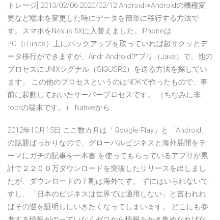
トレージ] 2013/02/06 2020/02/12 Android⇒Androidの機種変
更など端末を変更した時にデータを簡単に移行する方法で
す。スマホをNexus 5Xに入替えました。iPhoneは
PC（iTunes）上にバックアップを取っていれば超サクッとデ
ータ移行ができますが、Andr Androidアプリ（Java）で、他の
プロセスにUNIXシグナル（SIGUSR2）を送る方法を探してい
ます。 この他のプロセスというのはNDKで作ったもので、事
前に起動しておいたサーバープロセスです。 （ちなみに非
rootの端末です。） Nativeから
2012年10月15日 ここ数カ月は「Google Play」と「Android」
の話題ばっかりなので、グローバルビジネスと海外展開をテ
ーマにガチの記事を一本書 を使ってもらっているアプリが累
計で２２００万ダウンロードを突破したリリースを出しまし
たが、ダウンロードの７割は海外です。 ずにはいられないで
すし、「日本のビジネスは世界では通用しない」と言われれ
ばその逆を証明しにいきたくなってしまいます。 どこにも参
考する情報がのっていなくゼロから情報をかき集めなればな