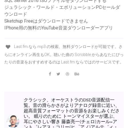
SQL Server 2016 ISOファイルをダウンロードする
ジュラシック・ワールド・エボリューションPCセールダ
ウンロード
Sketchup Freeはダウンロードできません
IPhone用の無料のYouTube音楽ダウンローダーアプリ
Last.fm なら mp3 の検索、無料ダウンロードが可能です。さ
らにオンライン再生もOK。聴いた曲の Scrobble からあなたにぴっ
たりの音楽をおすすめするのは Last.fm ならではのサービスです。
クラシック、オーケストラのDSD音源配信一
覧。音の滑らかさがよりアナログ録音に近い、
超高音質フォーマットの音源をお楽しみくださ
い。 眠りのために トーンマイスターが選ぶ、
耳にやさしい響き 藤森亮一(チェロ)カール=ア
ント゛レアス・コリー(ヒ゜アノ)アルテ゛ィ・