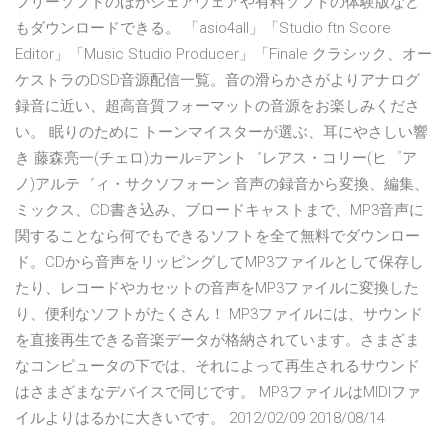
フリーソフトのほかシェアウェアや有料ソフトの体験版など
もダウンロードできる。 「asio4all」「Studio ftn Score
Editor」「Music Studio Producer」「Finale クラシック、オー
ケストラのDSD音源配信一覧。音の滑らかさがよりアナログ
録音に近い、超高音質フォーマットの音源をお楽しみくださ
い。 眠りのために トーンマイスターが選ぶ、耳にやさしい響
き 藤森亮一(チェロ)カール=アント゛レアス・コリー(ヒ゜ア
ノ)アルテ゛ィ・サクソフォーン 音声の録音から変換、編集、
ミックス、CD書き込み、ブロードキャストまで、MP3音声に
関することなら何でもできるソフトを全て無料でダウンロー
ド。CDから音声をリッピングしてMP3ファイルとして保存し
たり、レコードやカセットの音声をMP3ファイルに変換した
り、便利なソフトがたくさん！ MP3ファイルには、サウンド
を直接再生できる音楽データが格納されています。さまざま
なコンピュータの下では、それによって再生されるサウンド
はさまざまなデバイスで同じです。 MP3ファイルはMIDIファ
イルよりはるかに大きいです。 2012/02/09 2018/08/14