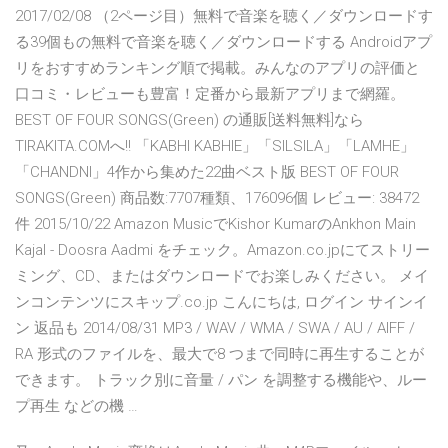
2017/02/08 （2ページ目）無料で音楽を聴く／ダウンロードす
る39個もの無料で音楽を聴く／ダウンロードする Androidアプ
リをおすすめランキング順で掲載。みんなのアプリの評価と
口コミ・レビューも豊富！定番から最新アプリまで網羅。
BEST OF FOUR SONGS(Green) の通販[送料無料]なら
TIRAKITA.COMへ!! 「KABHI KABHIE」「SILSILA」「LAMHE」
「CHANDNI」4作から集めた22曲ベスト版 BEST OF FOUR
SONGS(Green) 商品数:7707種類、176096個 レビュー: 38472
件 2015/10/22 Amazon MusicでKishor KumarのAnkhon Main
Kajal - Doosra Aadmi をチェック。Amazon.co.jpにてストリー
ミング、CD、またはダウンロードでお楽しみください。 メイ
ンコンテンツにスキップ.co.jp こんにちは, ログイン サインイ
ン 返品も 2014/08/31 MP3 / WAV / WMA / SWA / AU / AIFF /
RA 形式のファイルを、最大で8 つまで同時に再生することが
できます。 トラック別に音量 / パン を調整する機能や、ルー
プ再生 などの機 …