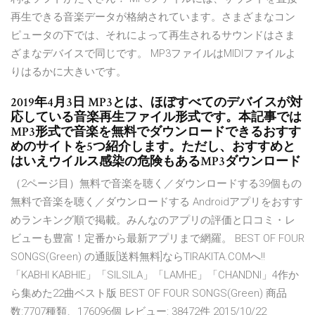
再生できる音楽データが格納されています。さまざまなコン
ピュータの下では、それによって再生されるサウンドはさま
ざまなデバイスで同じです。 MP3ファイルはMIDIファイルよ
りはるかに大きいです。
2019年4月3日 MP3とは、ほぼすべてのデバイスが対
応している音楽再生ファイル形式です。本記事では
MP3形式で音楽を無料でダウンロードできるおすす
めのサイトを5つ紹介します。ただし、おすすめと
はいえウイルス感染の危険もあるMP3ダウンロード
（2ページ目）無料で音楽を聴く／ダウンロードする39個もの
無料で音楽を聴く／ダウンロードする Androidアプリをおすす
めランキング順で掲載。みんなのアプリの評価と口コミ・レ
ビューも豊富！定番から最新アプリまで網羅。 BEST OF FOUR
SONGS(Green) の通販[送料無料]ならTIRAKITA.COMへ!!
「KABHI KABHIE」「SILSILA」「LAMHE」「CHANDNI」4作か
ら集めた22曲ベスト版 BEST OF FOUR SONGS(Green) 商品
数:7707種類、176096個 レビュー: 38472件 2015/10/22