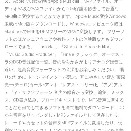
又、Apple Music変換はApple Music曲、M4Pファイル、オー
ディオAA及びAAXファイルからDRM保護を除去して普通な
MP3曲に変換することができます。 Apple Music変換Windows
版或はMac版をダウンロードし、Windowsコンピュータ或は
MacbookでM4PをDRMフリーのMP3に変換します。 フリーソ
フトのほかシェアウェアや有料ソフトの体験版などもダウン
ロードできる。 「asio4all」「Studio ftn Score Editor」
「Music Studio Producer」「Finale クラシック、オーケスト
ラのDSD音源配信一覧。音の滑らかさがよりアナログ録音に
近い、超高音質フォーマットの音源をお楽しみください。 眠
りのために トーンマイスターが選ぶ、耳にやさしい響き 藤森
亮一(チェロ)カール=アント゛レアス・コリー(ヒ゜アノ)アル
テ゛ィ・サクソフォーン 音声の録音から変換、編集、ミック
ス、CD書き込み、ブロードキャストまで、MP3音声に関する
ことなら何でもできるソフトを全て無料でダウンロード。CD
から音声をリッピングしてMP3ファイルとして保存したり、
レコードやカセットの音声をMP3ファイルに変換したり、便
利なソフトがたくさん！ MP3ファイルには、サウンドを直接