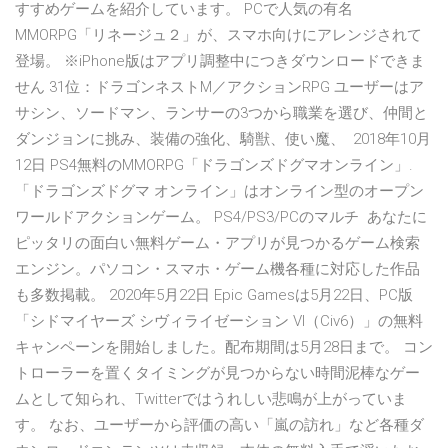
すすめゲームを紹介しています。 PCで人気の有名
MMORPG「リネージュ２」が、スマホ向けにアレンジされて
登場。 ※iPhone版はアプリ調整中につきダウンロードできま
せん 31位：ドラゴンネストM／アクションRPG ユーザーはア
サシン、ソードマン、ランサーの3つから職業を選び、仲間と
ダンジョンに挑み、装備の強化、騎獣、使い魔、 2018年10月
12日 PS4無料のMMORPG「ドラゴンズドグマオンライン」.
「ドラゴンズドグマ オンライン」はオンライン型のオープン
ワールドアクションゲーム。 PS4/PS3/PCのマルチ あなたに
ピッタリの面白い無料ゲーム・アプリが見つかるゲーム検索
エンジン。パソコン・スマホ・ゲーム機各種に対応した作品
も多数掲載。 2020年5月22日 Epic Gamesは5月22日、PC版
「シドマイヤーズ シヴィライゼーション VI（Civ6）」の無料
キャンペーンを開始しました。配布期間は5月28日まで。 コン
トローラーを置くタイミングが見つからない時間泥棒なゲー
ムとして知られ、Twitterではうれしい悲鳴が上がっていま
す。 なお、ユーザーから評価の高い「嵐の訪れ」など各種ダ