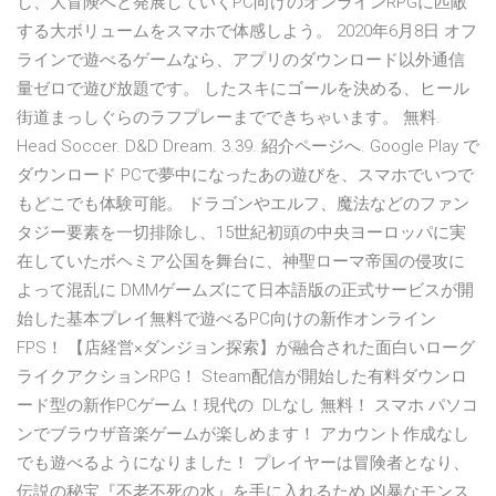
し、大冒険へと発展していくPC向けのオンラインRPGに匹敵
する大ボリュームをスマホで体感しよう。 2020年6月8日 オフ
ラインで遊べるゲームなら、アプリのダウンロード以外通信
量ゼロで遊び放題です。 したスキにゴールを決める、ヒール
街道まっしぐらのラフプレーまでできちゃいます。 無料.
Head Soccer. D&D Dream. 3.39. 紹介ページへ. Google Play で
ダウンロード PCで夢中になったあの遊びを、スマホでいつで
もどこでも体験可能。 ドラゴンやエルフ、魔法などのファン
タジー要素を一切排除し、15世紀初頭の中央ヨーロッパに実
在していたボヘミア公国を舞台に、神聖ローマ帝国の侵攻に
よって混乱に DMMゲームズにて日本語版の正式サービスが開
始した基本プレイ無料で遊べるPC向けの新作オンライン
FPS！ 【店経営×ダンジョン探索】が融合された面白いローグ
ライクアクションRPG！ Steam配信が開始した有料ダウンロ
ード型の新作PCゲーム！現代の DLなし 無料！ スマホ パソコ
ンでブラウザ音楽ゲームが楽しめます！ アカウント作成なし
でも遊べるようになりました！ プレイヤーは冒険者となり、
伝説の秘宝『不老不死の水』を手に入れるため 凶暴なモンス