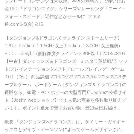
ウンロードコンテンツは未収録。本体の無料入手で浮いたお
金 RPG『ドラゴンエイジ』シリーズやレーシング『ニード・
フォー・スピード』近作などがセールに. ファミ
通.com6/5(金) 9:15.
【ダンジョンズ&ドラゴンズ オンライン ストームリーチ】
CPU： Pentium 4 1.6GHz以上(Pentium 4 3.0GHz以上推奨)
HDD： 5GB以上(低解像度クライアント3GB以上) 2013/08/09
【中古】ダンジョンズ＆ドラゴンズ −ミスタラ英雄戦記−ソフ
ト:プレイステーション3ソフト／ロールプレイング・ゲーム
0.00 （0件） 商品詳細 2013/05/23 2012/09/04 2015/09/28 テ
ーブルゲーム | ボードゲーム | ダンジョンズ＆ドラゴンズ | の
通販なら、家電・PC・ホビーの大型専門店Joshinの公式サイ
ト【Joshin webショップ】で！人気の商品を多数取り揃えて
います。ポイント還元で賢くお買い物。最短翌日お届け。
概要 『ダンジョンズ&ドラゴンズ』は、ゲイリー・ガイギャ
ックスとデイヴ・アーンソンによってゲームデザインされ、