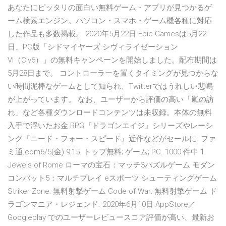
あなたにピッタリの面白い無料ゲーム・アプリが見つかるゲ
ーム検索エンジン。パソコン・スマホ・ゲーム機各種に対応
した作品も多数掲載。 2020年5月22日 Epic Gamesは5月22
日、PC版「シドマイヤーズ シヴィライゼーション
VI（Civ6）」の無料キャンペーンを開始しました。配布期間は
5月28日まで。 コントローラーを置くタイミングが見つからな
い時間泥棒なゲームとして知られ、Twitterではうれしい悲鳴
が上がっています。 なお、ユーザーから評価の高い「嵐の訪
れ」など各種ダウンロードコンテンツは未収録。本体の無料
入手で浮いたお金 RPG『ドラゴンエイジ』シリーズやレーシ
ング『ニード・フォー・スピード』近作などがセールに. ファ
ミ通.com6/5(金) 9:15. トップ無料; ゲーム; PC. 1000 件中 1
Jewels of Rome ローマの宝石：マッチ3パズルゲーム モダン
コンバット5：マルチプレイ eスポーツ シューティングゲーム
Striker Zone: 無料射撃ゲーム Code of War: 無料射撃ゲーム ド
ラゴンマニア・レジェンド. 2020年6月10日 AppStore／
Googleplay でのユーザーレビュースコア評価が高い、最新お