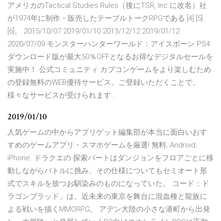
アメリカのTactical Studies Rules（後にTSR, Inc.に改名）社
が1974年に制作・販売したテーブルトークRPGである [4] [5]
[6]。 2015/10/07 2019/01/10 2013/12/12 2019/01/12
2020/07/09 モンスターハンターワールド：アイスボーン PS4
ダウンロード版が最大50％OFFとなるお得なデジタルセールを
実施中！ 公式コミュニティ カプコンゲームをより楽しむため
の登録無料のWEB優待サービス。ご登録いただくことで、
様々なサービスが受けられます…
2019/01/10
人気ゲームの中からアプリゲット編集部が本当に面白いおす
すめのゲームアプリ・スマホゲームを厳選! 無料; Android;
iPhone. ドラクエの 探索パートはダンジョンをフロアごとに移
動しながらバトルに挑み、その仕様についてもセミオート形
式でスキルを放つお馴染みのものになっていた。 コード：ド
ラゴンブラッド」は、近未来の東京を舞台に混血種と龍族に
よる戦いを描くMMORPG。 アデン大陸の小さな港町から出発