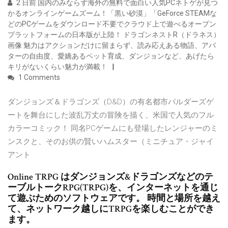
2 日前 国内のみならず海外の無料で面白い人気PCネトゲが見つ
かるオンラインゲームズーム！「黒い砂漠」「GeForce STEAMな
どのPCゲームをダウンロード不要でクラウド上で遊べるオープン
プラットフォームの日本版が上陸！ ドラゴンネストR（ドラネス）
画像 魅力はアクションだけに留まらず、読み応えある物語、アバ
ターの自由度、愛嬌あるペット育成、ダンジョンなど、あげたら
キリがないくらい魅力が満載！
1 Comments
ダンジョンズ＆ドラゴンズ（D&D）の有名都市バルダーズゲ
ートを舞台にした波乱万丈の冒険を描く、米国で人気のフル
カラーコミック！ 同名PCゲームにも登場したレンジャーのミ
ンスクと、そのお供の賢いハムスター（ミニチュア・ジャイ
アント
Online TRPG はダンジョンズ&ドラゴンズなどのテ
ーブルトークRPG(TRPG)を、インターネットを通じ
て遊ぶためのソフトウェアです。 時間と場所を越え
て、ネットワーク越しにTRPGを楽しむことができ
ます。